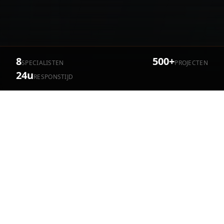
8
500+
SPECIALISTEN
PROJECTEN
24u
RESPONSTIJD
Een greep uit ons werk